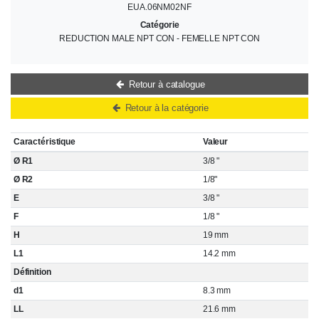
EUA.06NM02NF
Catégorie
REDUCTION MALE NPT CON - FEMELLE NPT CON
Retour à catalogue
Retour à la catégorie
Caractéristique
Valeur
Ø R1
3/8 "
Ø R2
1/8"
E
3/8 "
F
1/8 "
H
19 mm
L1
14.2 mm
Définition
d1
8.3 mm
LL
21.6 mm