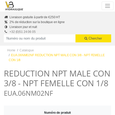
Skip to main content
HYDRAULIQUE
Livraison gratuite à partir de €250 HT
2% de réduction sur la boutique en ligne
Livraison jour et nuit
+32 (0)51 24 06 05
Productnummer of naam
Chercher
Home
Catalogue
EUA.06NM02NF REDUCTION NPT MALE CON 3/8 - NPT FEMELLE
CON 1/8
REDUCTION NPT MALE CON
3/8 - NPT FEMELLE CON 1/8
EUA.06NM02NF
Numéro de produit