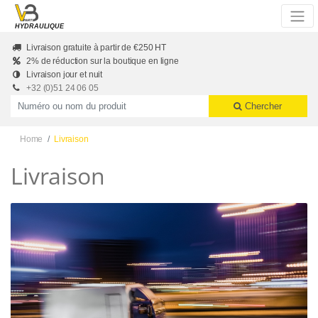
Skip to main content
HYDRAULIQUE
Livraison gratuite à partir de €250 HT
2% de réduction sur la boutique en ligne
Livraison jour et nuit
+32 (0)51 24 06 05
Productnummer of naam
Chercher
Home
Livraison
Livraison