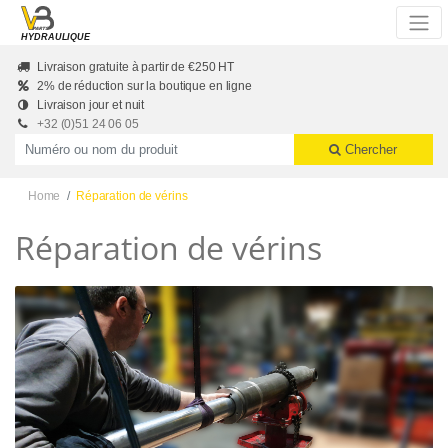
Skip to main content
HYDRAULIQUE
Livraison gratuite à partir de €250 HT
2% de réduction sur la boutique en ligne
Livraison jour et nuit
+32 (0)51 24 06 05
Productnummer of naam
Chercher
Home
Réparation de vérins
Réparation de vérins