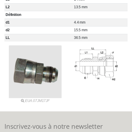
L2
13.5 mm
Définition
d1
4.4 mm
d2
15.5 mm
LL
36.5 mm
EUA.07JM17JF
Inscrivez-vous à notre newsletter