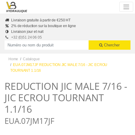
Skip to main content
HYDRAULIQUE
Livraison gratuite à partir de €250 HT
2% de réduction sur la boutique en ligne
Livraison jour et nuit
+32 (0)51 24 06 05
Productnummer of naam
Chercher
Home
Catalogue
EUA.07JM17JF REDUCTION JIC MALE 7/16 - JIC ECROU
TOURNANT 1.1/16
REDUCTION JIC MALE 7/16 -
JIC ECROU TOURNANT
1.1/16
EUA.07JM17JF