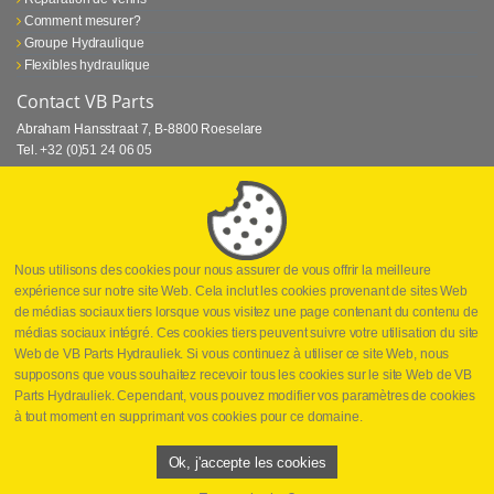
Comment mesurer?
Groupe Hydraulique
Flexibles hydraulique
Contact VB Parts
Abraham Hansstraat 7
,
B-8800 Roeselare
Tel.
+32 (0)51 24 06 05
E-mail
info@vbparts.be
⏳ Dernier mois de promotion Webtec!
1 juin 2026
Promotion Webtec Equipements De Test Portatifs
Lire plus
Nous utilisons des cookies pour nous assurer de vous offrir la meilleure
expérience sur notre site Web. Cela inclut les cookies provenant de sites Web
⏳Dernière chance pour notre promotion sur
de médias sociaux tiers lorsque vous visitez une page contenant du contenu de
les raccords rapides!
médias sociaux intégré. Ces cookies tiers peuvent suivre votre utilisation du site
1 juin 2026
Web de VB Parts Hydrauliek. Si vous continuez à utiliser ce site Web, nous
supposons que vous souhaitez recevoir tous les cookies sur le site Web de VB
Lire plus
Parts Hydrauliek. Cependant, vous pouvez modifier vos paramètres de cookies
à tout moment en supprimant vos cookies pour ce domaine.
Copyright
©
2026
VB Parts hydraulique
Disclaimer
Politique de
confidentialité
Conditions générales de vente
Ok, j'accepte les cookies