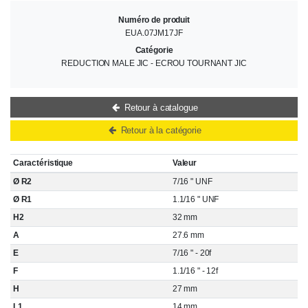
Numéro de produit
EUA.07JM17JF
Catégorie
REDUCTION MALE JIC - ECROU TOURNANT JIC
Retour à catalogue
Retour à la catégorie
Caractéristique
Valeur
Ø R2
7/16 " UNF
Ø R1
1.1/16 " UNF
H2
32 mm
A
27.6 mm
E
7/16 " - 20f
F
1.1/16 " - 12f
H
27 mm
L1
14 mm