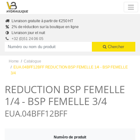
Skip to main content
HYDRAULIQUE
Livraison gratuite à partir de €250 HT
2% de réduction sur la boutique en ligne
Livraison jour et nuit
+32 (0)51 24 06 05
Productnummer of naam
Chercher
Home
Catalogue
EUA.04BFF12BFF REDUCTION BSP FEMELLE 1/4 - BSP FEMELLE
3/4
REDUCTION BSP FEMELLE
1/4 - BSP FEMELLE 3/4
EUA.04BFF12BFF
Numéro de produit