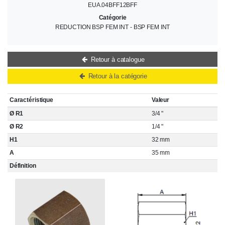
EUA.04BFF12BFF
Catégorie
REDUCTION BSP FEM INT - BSP FEM INT
Retour à catalogue
Retour à la catégorie
Caractéristique
Valeur
Ø R1
3/4 "
Ø R2
1/4 "
H1
32 mm
A
35 mm
Définition