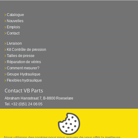
Catalogue
Nouvelles
Emplois
Contact
Livraison
Kit Contrôle de pression
Tailles de presse
Réparation de vérins
Comment mesurer?
Groupe Hydraulique
Flexibles hydraulique
Contact VB Parts
Abraham Hansstraat 7
,
B-8800 Roeselare
Tel.
+32 (0)51 24 06 05
E-mail
info@vbparts.be
⏳ Dernier mois de promotion Webtec!
1 juin 2026
Promotion Webtec Equipements De Test Portatifs
Lire plus
Nous utilisons des cookies pour nous assurer de vous offrir la meilleure