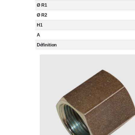
Ø R1
Ø R2
H1
A
Définition