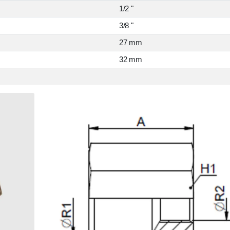
1/2 "
3/8 "
27 mm
32 mm