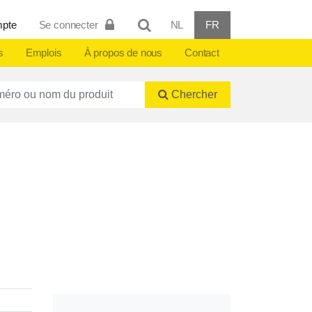
mpte
Se connecter
NL
FR
s
Emplois
À propos de nous
Contact
ctnummer of naam
Chercher