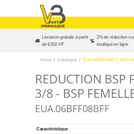
Skip to main content
HYDRAULIQUE
Livraison gratuite à partir
2% de réduction sur
de €250 HT
boutique en ligne
Home
Catalogue
EUA.06BFF08BFF REDUC
REDUCTION BSP 
3/8 - BSP FEMELLE
EUA.06BFF08BFF
Caractéristique