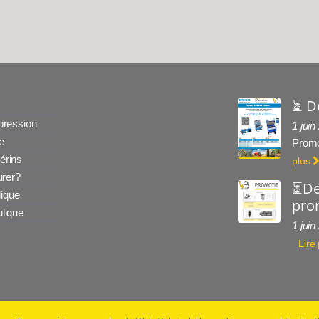
⏳ D
 pression
1 juin
e
Promo
érins
plus
rer?
⏳De
ique
prom
ulique
1 juin
Lire