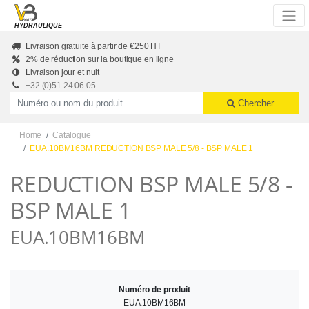
Skip to main content
HYDRAULIQUE
Livraison gratuite à partir de €250 HT
2% de réduction sur la boutique en ligne
Livraison jour et nuit
+32 (0)51 24 06 05
Productnummer of naam
Chercher
Home
Catalogue
EUA.10BM16BM REDUCTION BSP MALE 5/8 - BSP MALE 1
REDUCTION BSP MALE 5/8 -
BSP MALE 1
EUA.10BM16BM
Numéro de produit
EUA.10BM16BM