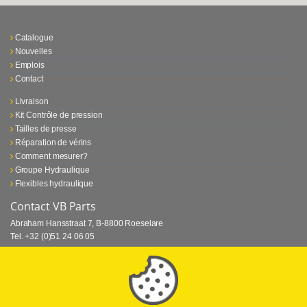
Catalogue
Nouvelles
Emplois
Contact
Livraison
Kit Contrôle de pression
Tailles de presse
Réparation de vérins
Comment mesurer?
Groupe Hydraulique
Flexibles hydraulique
Contact VB Parts
Abraham Hansstraat 7
,
B-8800 Roeselare
Tel.
+32 (0)51 24 06 05
E-mail
info@vbparts.be
⏳ Dernier mois de promotion Webtec!
1 juin 2026
Promotion Webtec Equipements De Test Portatifs
Lire plus