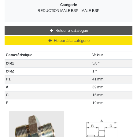
Catégorie
REDUCTION MALE BSP - MALE BSP
Retour à catalogue
Retour à la catégorie
Caractéristique
Valeur
Ø R1
5/8 "
Ø R2
1 "
H1
41 mm
A
39 mm
C
16 mm
E
19 mm