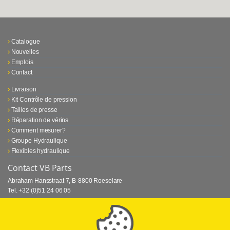
Catalogue
Nouvelles
Emplois
Contact
Livraison
Kit Contrôle de pression
Tailles de presse
Réparation de vérins
Comment mesurer?
Groupe Hydraulique
Flexibles hydraulique
Contact VB Parts
Abraham Hansstraat 7
,
B-8800 Roeselare
Tel.
+32 (0)51 24 06 05
E-mail
info@vbparts.be
⏳ Dernier mois de promotion Webtec!