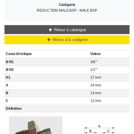
Catégorie
REDUCTION MALE BSP - MALE BSP
Retour à catalogue
Retour à la catégorie
Caractéristique
Valeur
Ø R1
3/8 "
Ø R2
1/2 "
H1
27 mm
A
34 mm
B
14 mm
C
12 mm
Définition