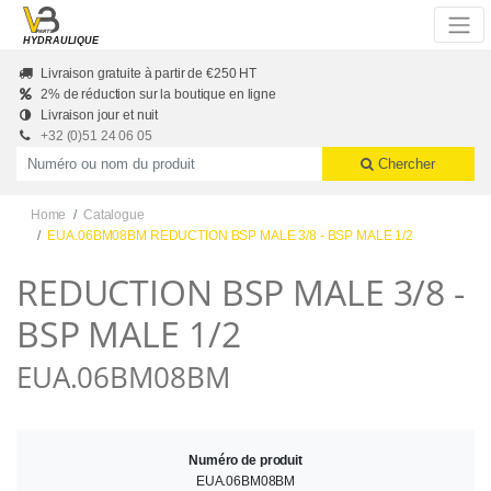
Skip to main content
HYDRAULIQUE
Livraison gratuite à partir de €250 HT
2% de réduction sur la boutique en ligne
Livraison jour et nuit
+32 (0)51 24 06 05
Productnummer of naam
Chercher
Home
Catalogue
EUA.06BM08BM REDUCTION BSP MALE 3/8 - BSP MALE 1/2
REDUCTION BSP MALE 3/8 -
BSP MALE 1/2
EUA.06BM08BM
Numéro de produit
EUA.06BM08BM