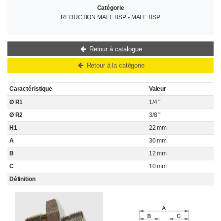
Catégorie
REDUCTION MALE BSP - MALE BSP
Retour à catalogue
Retour à la catégorie
Caractéristique
Valeur
Ø R1
1/4 "
Ø R2
3/8 "
H1
22 mm
A
30 mm
B
12 mm
C
10 mm
Définition