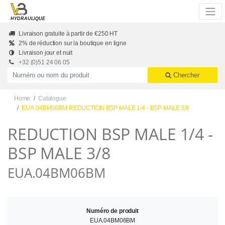
Skip to main content
HYDRAULIQUE
Livraison gratuite à partir de €250 HT
2% de réduction sur la boutique en ligne
Livraison jour et nuit
+32 (0)51 24 06 05
Productnummer of naam
Chercher
Home
Catalogue
EUA.04BM06BM REDUCTION BSP MALE 1/4 - BSP MALE 3/8
REDUCTION BSP MALE 1/4 -
BSP MALE 3/8
EUA.04BM06BM
Numéro de produit
EUA.04BM06BM