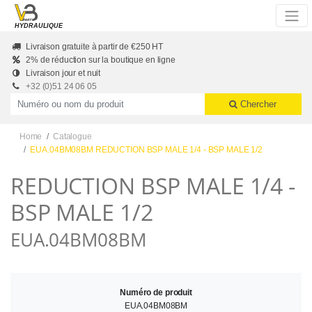
Skip to main content
HYDRAULIQUE
Livraison gratuite à partir de €250 HT
2% de réduction sur la boutique en ligne
Livraison jour et nuit
+32 (0)51 24 06 05
Productnummer of naam
Chercher
Home
Catalogue
EUA.04BM08BM REDUCTION BSP MALE 1/4 - BSP MALE 1/2
REDUCTION BSP MALE 1/4 -
BSP MALE 1/2
EUA.04BM08BM
Numéro de produit
EUA.04BM08BM