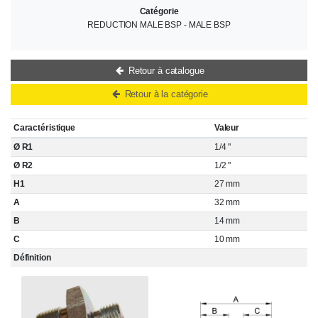
Catégorie
REDUCTION MALE BSP - MALE BSP
Retour à catalogue
Retour à la catégorie
Caractéristique
Valeur
Ø R1
1/4 "
Ø R2
1/2 "
H1
27 mm
A
32 mm
B
14 mm
C
10 mm
Définition