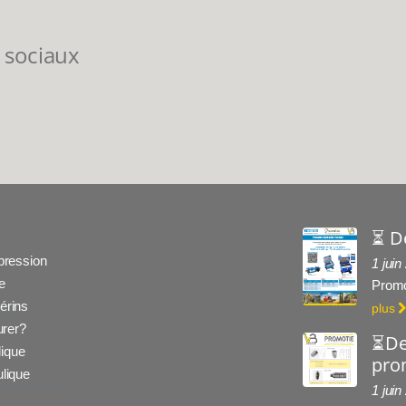
 sociaux
⏳ D
 pression
1 juin
e
Promo
érins
plus
rer?
⏳De
ique
prom
ulique
1 juin