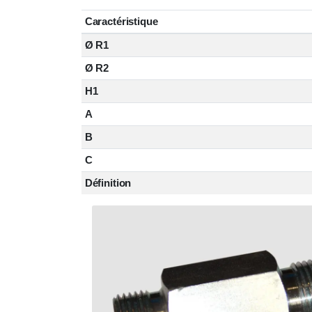
Caractéristique
Ø R1
Ø R2
H1
A
B
C
Définition