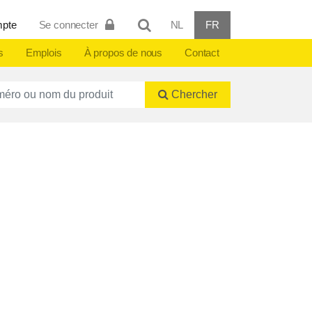
mpte
Se connecter
NL
FR
s
Emplois
À propos de nous
Contact
ctnummer of naam
Chercher