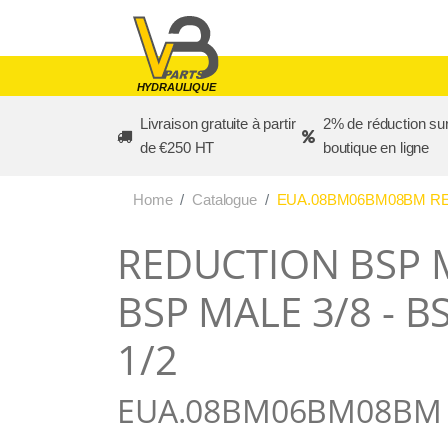
Skip to main content
HYDRAULIQUE
Livraison gratuite à partir
2% de réduction sur
de €250 HT
boutique en ligne
Home
Catalogue
EUA.08BM06BM08BM REDU
REDUCTION BSP M
BSP MALE 3/8 - B
1/2
EUA.08BM06BM08BM