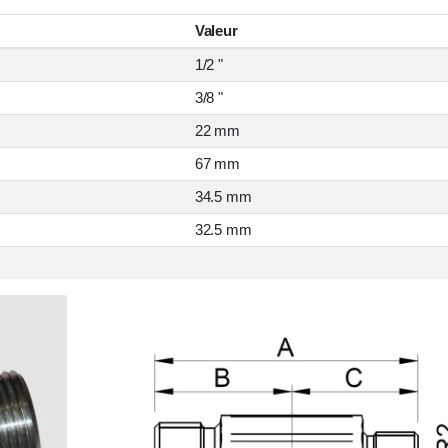
Valeur
1/2 "
3/8 "
22 mm
67 mm
34.5 mm
32.5 mm