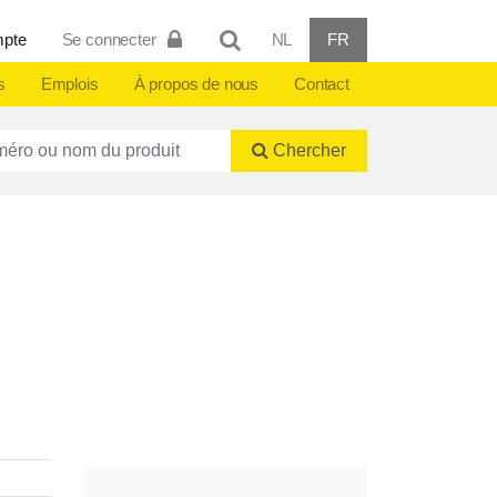
mpte
Se connecter
NL
FR
s
Emplois
À propos de nous
Contact
ctnummer of naam
Chercher