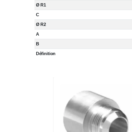
Ø R1
C
Ø R2
A
B
Définition