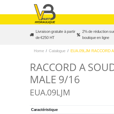
Skip to main content
HYDRAULIQUE
Livraison gratuite à partir
2% de réduction sur
de €250 HT
boutique en ligne
Home
Catalogue
EUA.09LJM RACCORD A 
RACCORD A SOUD
MALE 9/16
EUA.09LJM
Caractéristique