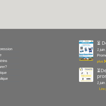
⏳ D
 pression
1 juin
e
Promo
érins
plus
rer?
⏳De
ique
prom
ulique
1 juin
Lire