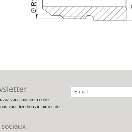
wsletter
uvez vous inscrire à notre
, nous vous tiendrons informés de
 sociaux