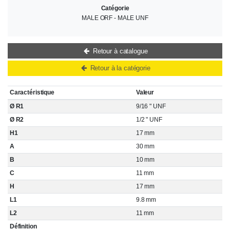
Catégorie
MALE ORF - MALE UNF
Retour à catalogue
Retour à la catégorie
Caractéristique
Valeur
Ø R1
9/16 " UNF
Ø R2
1/2 " UNF
H1
17 mm
A
30 mm
B
10 mm
C
11 mm
H
17 mm
L1
9.8 mm
L2
11 mm
Définition