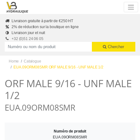
Skip to main content
HYDRAULIQUE
Livraison gratuite à partir de €250 HT
2% de réduction sur la boutique en ligne
Livraison jour et nuit
+32 (0)51 24 06 05
Productnummer of naam
Chercher
Home
Catalogue
EUA.09ORM08SMR ORF MALE 9/16 - UNF MALE 1/2
ORF MALE 9/16 - UNF MALE
1/2
EUA.09ORM08SMR
Numéro de produit
EUA.09ORM08SMR