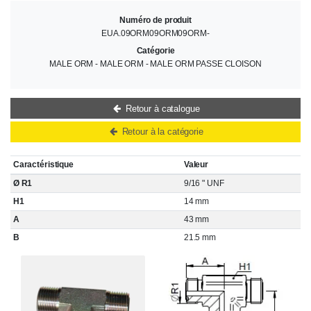
Numéro de produit
EUA.09ORM09ORM09ORM-
Catégorie
MALE ORM - MALE ORM - MALE ORM PASSE CLOISON
Retour à catalogue
Retour à la catégorie
Caractéristique
Valeur
Ø R1
9/16 " UNF
H1
14 mm
A
43 mm
B
21.5 mm