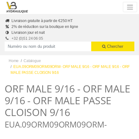
Skip to main content
HYDRAULIQUE
Livraison gratuite à partir de €250 HT
2% de réduction sur la boutique en ligne
Livraison jour et nuit
+32 (0)51 24 06 05
Productnummer of naam
Chercher
Home
Catalogue
EUA.09ORM09ORM09ORM- ORF MALE 9/16 - ORF MALE 9/16 - ORF
MALE PASSE CLOISON 9/16
ORF MALE 9/16 - ORF MALE
9/16 - ORF MALE PASSE
CLOISON 9/16
EUA.09ORM09ORM09ORM-