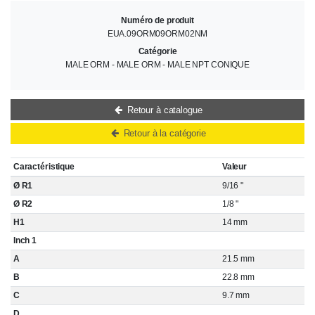
Numéro de produit
EUA.09ORM09ORM02NM
Catégorie
MALE ORM - MALE ORM - MALE NPT CONIQUE
Retour à catalogue
Retour à la catégorie
Caractéristique
Valeur
Ø R1
9/16 "
Ø R2
1/8 "
H1
14 mm
Inch 1
A
21.5 mm
B
22.8 mm
C
9.7 mm
D