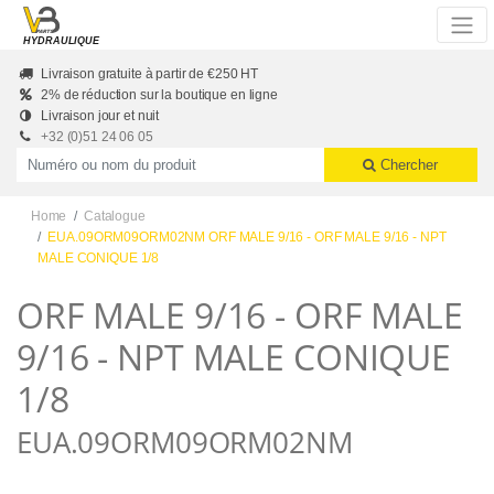
Skip to main content
HYDRAULIQUE
Livraison gratuite à partir de €250 HT
2% de réduction sur la boutique en ligne
Livraison jour et nuit
+32 (0)51 24 06 05
Productnummer of naam
Chercher
Home
Catalogue
EUA.09ORM09ORM02NM ORF MALE 9/16 - ORF MALE 9/16 - NPT
MALE CONIQUE 1/8
ORF MALE 9/16 - ORF MALE
9/16 - NPT MALE CONIQUE
1/8
EUA.09ORM09ORM02NM