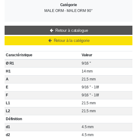
Catégorie
MALE ORM - MALE ORM 90°
Retour à catalogue
Retour à la catégorie
Caractéristique
Valeur
Ø R1
9/16 "
H1
14 mm
A
21.5 mm
E
9/16 " - 18f
F
9/16 " - 18f
L1
21.5 mm
L2
21.5 mm
Définition
d1
4.5 mm
d2
4.5 mm