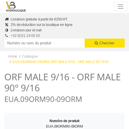
Skip to main content
HYDRAULIQUE
Livraison gratuite à partir de €250 HT
2% de réduction sur la boutique en ligne
Livraison jour et nuit
+32 (0)51 24 06 05
Productnummer of naam
Chercher
Home
Catalogue
EUA.09ORM90-09ORM ORF MALE 9/16 - ORF MALE 90° 9/16
ORF MALE 9/16 - ORF MALE
90° 9/16
EUA.09ORM90-09ORM
Numéro de produit
EUA.09ORM90-09ORM