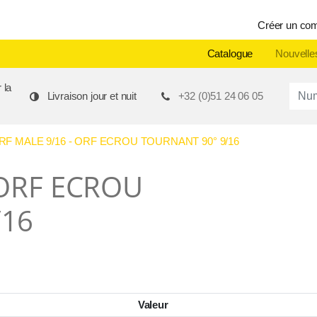
Créer un co
Catalogue
Nouvelle
 la
Produ
Livraison jour et nuit
+32 (0)51 24 06 05
F MALE 9/16 - ORF ECROU TOURNANT 90° 9/16
 ORF ECROU
/16
Valeur