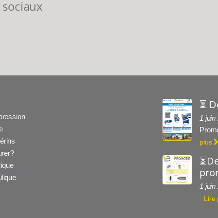
 sociaux
⏳ D
 pression
1 juin
e
Promo
érins
plus
rer?
⏳De
ique
prom
ulique
1 juin
Lire