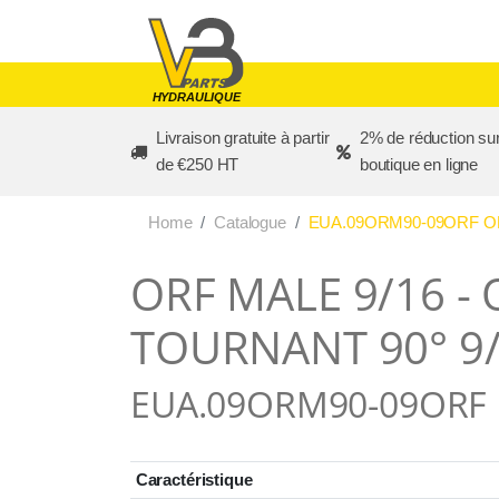
Skip to main content
HYDRAULIQUE
Livraison gratuite à partir
2% de réduction sur
de €250 HT
boutique en ligne
Home
Catalogue
EUA.09ORM90-09ORF OR
ORF MALE 9/16 -
TOURNANT 90° 9
EUA.09ORM90-09ORF
Caractéristique