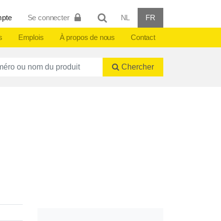
mpte
Se connecter
NL
FR
s
Emplois
À propos de nous
Contact
ctnummer of naam
Chercher