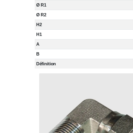
Ø R1
Ø R2
H2
H1
A
B
Définition