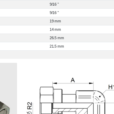
9/16 "
9/16 "
19 mm
14 mm
26.5 mm
21.5 mm