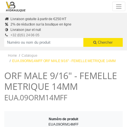
Skip to main content
HYDRAULIQUE
Livraison gratuite à partir de €250 HT
2% de réduction sur la boutique en ligne
Livraison jour et nuit
+32 (0)51 24 06 05
Productnummer of naam
Chercher
Home
Catalogue
EUA.09ORM14MFF ORF MALE 9/16" - FEMELLE METRIQUE 14MM
ORF MALE 9/16" - FEMELLE
METRIQUE 14MM
EUA.09ORM14MFF
Numéro de produit
EUA.09ORM14MFF