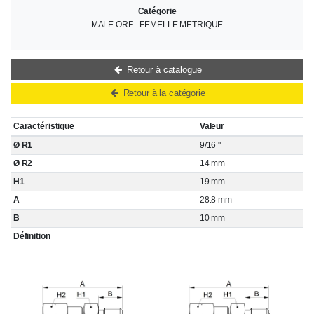
Catégorie
MALE ORF - FEMELLE METRIQUE
Retour à catalogue
Retour à la catégorie
Caractéristique
Valeur
Ø R1
9/16 "
Ø R2
14 mm
H1
19 mm
A
28.8 mm
B
10 mm
Définition