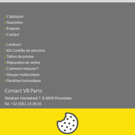
Catalogue
Nouvelles
Emplois
Contact
Livraison
Kit Contrôle de pression
Tailles de presse
Réparation de vérins
Comment mesurer?
Groupe Hydraulique
Flexibles hydraulique
Contact VB Parts
Abraham Hansstraat 7
,
B-8800 Roeselare
Tel.
+32 (0)51 24 06 05
E-mail
info@vbparts.be
⏳ Dernier mois de promotion Webtec!
1 juin 2026
Promotion Webtec Equipements De Test Portatifs
Lire plus