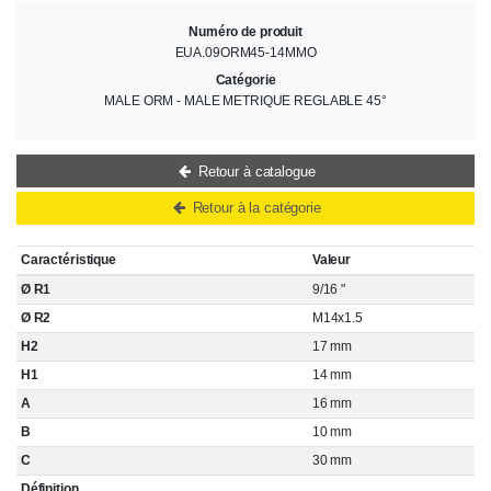
Numéro de produit
EUA.09ORM45-14MMO
Catégorie
MALE ORM - MALE METRIQUE REGLABLE 45°
Retour à catalogue
Retour à la catégorie
Caractéristique
Valeur
Ø R1
9/16 "
Ø R2
M14x1.5
H2
17 mm
H1
14 mm
A
16 mm
B
10 mm
C
30 mm
Définition