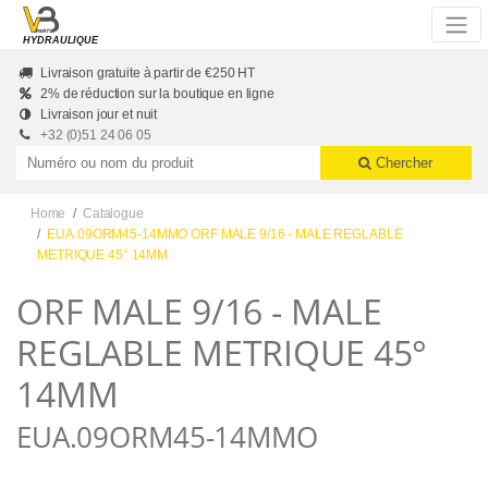
Skip to main content
HYDRAULIQUE
Livraison gratuite à partir de €250 HT
2% de réduction sur la boutique en ligne
Livraison jour et nuit
+32 (0)51 24 06 05
Productnummer of naam
Chercher
Home
Catalogue
EUA.09ORM45-14MMO ORF MALE 9/16 - MALE REGLABLE
METRIQUE 45° 14MM
ORF MALE 9/16 - MALE
REGLABLE METRIQUE 45°
14MM
EUA.09ORM45-14MMO