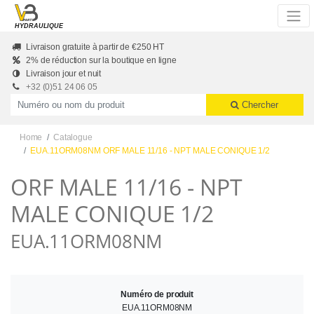
Skip to main content
HYDRAULIQUE
Livraison gratuite à partir de €250 HT
2% de réduction sur la boutique en ligne
Livraison jour et nuit
+32 (0)51 24 06 05
Productnummer of naam
Chercher
Home
Catalogue
EUA.11ORM08NM ORF MALE 11/16 - NPT MALE CONIQUE 1/2
ORF MALE 11/16 - NPT
MALE CONIQUE 1/2
EUA.11ORM08NM
Numéro de produit
EUA.11ORM08NM