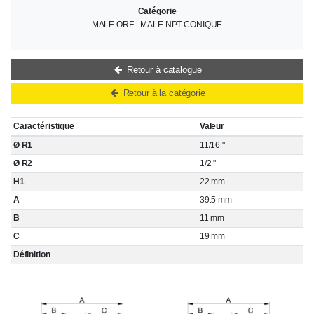
Catégorie
MALE ORF - MALE NPT CONIQUE
Retour à catalogue
Retour à la catégorie
Caractéristique
Valeur
Ø R1
11/16 "
Ø R2
1/2 "
H1
22 mm
A
39.5 mm
B
11 mm
C
19 mm
Définition