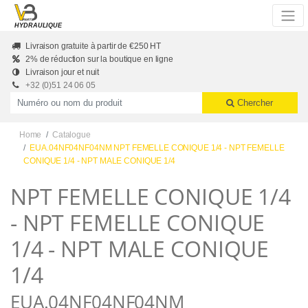
Skip to main content
HYDRAULIQUE
Livraison gratuite à partir de €250 HT
2% de réduction sur la boutique en ligne
Livraison jour et nuit
+32 (0)51 24 06 05
Productnummer of naam
Chercher
Home
Catalogue
EUA.04NF04NF04NM NPT FEMELLE CONIQUE 1/4 - NPT FEMELLE
CONIQUE 1/4 - NPT MALE CONIQUE 1/4
NPT FEMELLE CONIQUE 1/4
- NPT FEMELLE CONIQUE
1/4 - NPT MALE CONIQUE
1/4
EUA.04NF04NF04NM