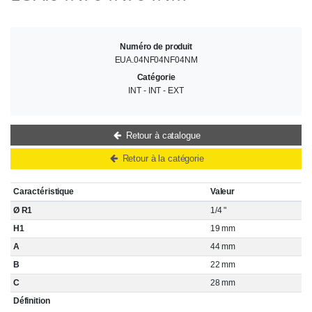
Numéro de produit
EUA.04NF04NF04NM
Catégorie
INT - INT - EXT
Retour à catalogue
Retour à la catégorie
Caractéristique
Valeur
Ø R1
1/4 "
H1
19 mm
A
44 mm
B
22 mm
C
28 mm
Définition