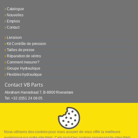
Catalogue
Nouvelles
Emplois
Contact
Livraison
Kit Contrôle de pression
Tailles de presse
Réparation de vérins
Comment mesurer?
Groupe Hydraulique
Flexibles hydraulique
Contact VB Parts
Abraham Hansstraat 7
,
B-8800 Roeselare
Tel.
+32 (0)51 24 06 05
E-mail
info@vbparts.be
⏳ Dernier mois de promotion Webtec!
1 juin 2026
Promotion Webtec Equipements De Test Portatifs
Lire plus
Nous utilisons des cookies pour nous assurer de vous offrir la meilleure
expérience sur notre site Web. Cela inclut les cookies provenant de sites Web