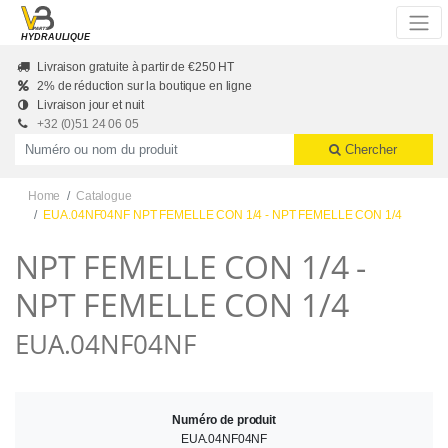
Skip to main content
HYDRAULIQUE
Livraison gratuite à partir de €250 HT
2% de réduction sur la boutique en ligne
Livraison jour et nuit
+32 (0)51 24 06 05
Productnummer of naam
Chercher
Home
Catalogue
EUA.04NF04NF NPT FEMELLE CON 1/4 - NPT FEMELLE CON 1/4
NPT FEMELLE CON 1/4 -
NPT FEMELLE CON 1/4
EUA.04NF04NF
Numéro de produit
EUA.04NF04NF