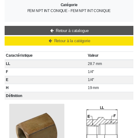
Catégorie
FEM NPT INT CONIQUE - FEM NPT INT CONIQUE
Retour à catalogue
Retour à la catégorie
Caractéristique
Valeur
LL
28.7 mm
F
1/4"
E
1/4"
H
19 mm
Définition