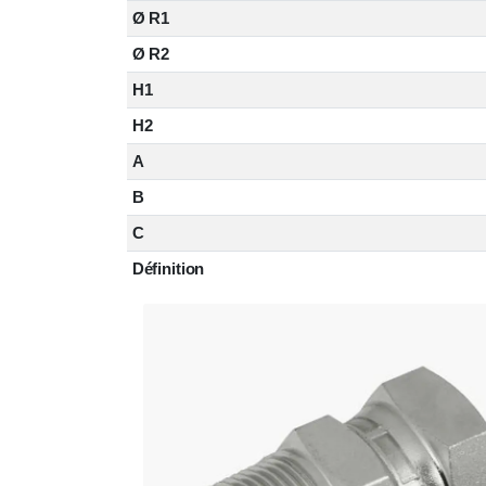
Ø R1
Ø R2
H1
H2
A
B
C
Définition