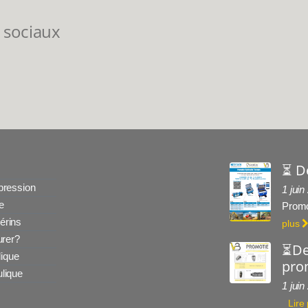
 sociaux
⏳ D
 pression
1 juin
e
Promo
érins
plus
rer?
⏳De
ique
prom
ulique
1 juin
Lire