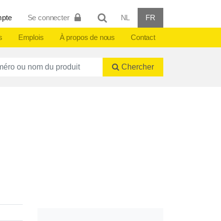
mpte
Se connecter
NL
FR
s
Emplois
À propos de nous
Contact
ctnummer of naam
Chercher