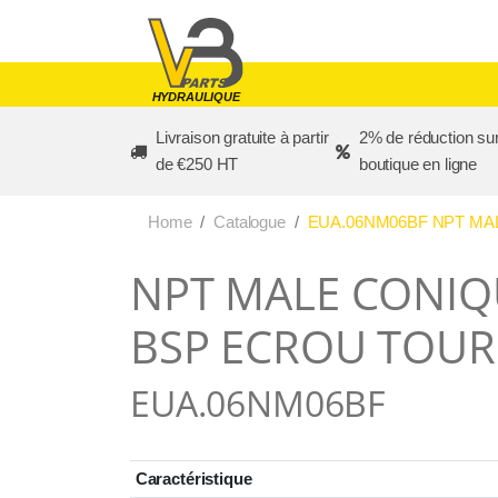
Skip to main content
HYDRAULIQUE
Livraison gratuite à partir
2% de réduction sur
de €250 HT
boutique en ligne
Home
Catalogue
EUA.06NM06BF NPT MAL
NPT MALE CONIQU
BSP ECROU TOUR
EUA.06NM06BF
Caractéristique