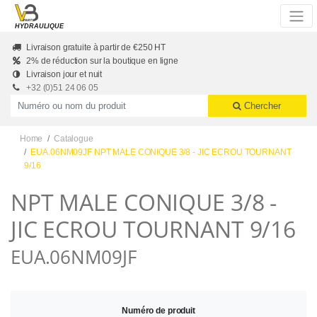
Skip to main content
HYDRAULIQUE
Livraison gratuite à partir de €250 HT
2% de réduction sur la boutique en ligne
Livraison jour et nuit
+32 (0)51 24 06 05
Productnummer of naam
Chercher
Home
Catalogue
EUA.06NM09JF NPT MALE CONIQUE 3/8 - JIC ECROU TOURNANT
9/16
NPT MALE CONIQUE 3/8 -
JIC ECROU TOURNANT 9/16
EUA.06NM09JF
Numéro de produit