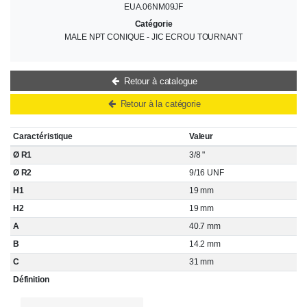
EUA.06NM09JF
Catégorie
MALE NPT CONIQUE - JIC ECROU TOURNANT
Retour à catalogue
Retour à la catégorie
Caractéristique
Valeur
Ø R1
3/8 "
Ø R2
9/16 UNF
H1
19 mm
H2
19 mm
A
40.7 mm
B
14.2 mm
C
31 mm
Définition