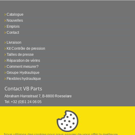
Catalogue
Nouvelles
Emplois
Contact
Livraison
Kit Contrôle de pression
Tailles de presse
Réparation de vérins
Comment mesurer?
Groupe Hydraulique
Flexibles hydraulique
Contact VB Parts
Abraham Hansstraat 7
,
B-8800 Roeselare
Tel.
+32 (0)51 24 06 05
E-mail
info@vbparts.be
⏳ Dernier mois de promotion Webtec!
1 juin 2026
Promotion Webtec Equipements De Test Portatifs
Lire plus
Nous utilisons des cookies pour nous assurer de vous offrir la meilleure