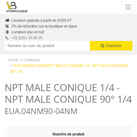
Skip to main content
HYDRAULIQUE
Livraison gratuite à partir de €250 HT
2% de réduction sur la boutique en ligne
Livraison jour et nuit
+32 (0)51 24 06 05
Productnummer of naam
Chercher
Home
Catalogue
EUA.04NM90-04NM NPT MALE CONIQUE 1/4 - NPT MALE CONIQUE
90° 1/4
NPT MALE CONIQUE 1/4 -
NPT MALE CONIQUE 90° 1/4
EUA.04NM90-04NM
Numéro de produit