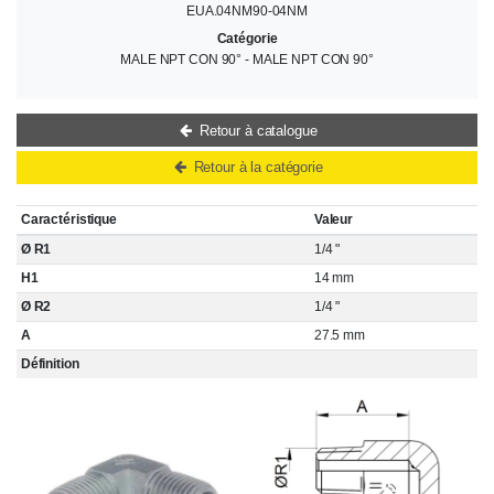
EUA.04NM90-04NM
Catégorie
MALE NPT CON 90° - MALE NPT CON 90°
Retour à catalogue
Retour à la catégorie
Caractéristique
Valeur
Ø R1
1/4 "
H1
14 mm
Ø R2
1/4 "
A
27.5 mm
Définition