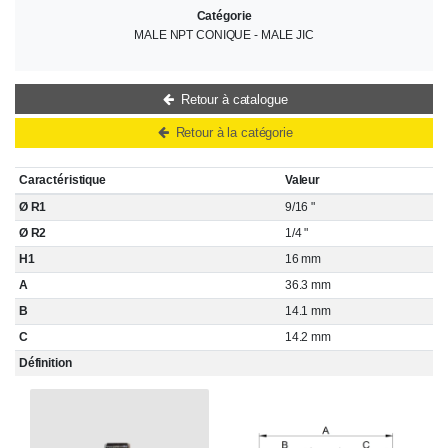
Catégorie
MALE NPT CONIQUE - MALE JIC
Retour à catalogue
Retour à la catégorie
Caractéristique
Valeur
Ø R1
9/16 "
Ø R2
1/4 "
H1
16 mm
A
36.3 mm
B
14.1 mm
C
14.2 mm
Définition