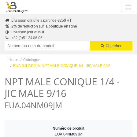
Skip to main content
HYDRAULIQUE
Livraison gratuite à partir de €250 HT
2% de réduction sur la boutique en ligne
Livraison jour et nuit
+32 (0)51 24 06 05
Productnummer of naam
Chercher
Home
Catalogue
EUA.04NM09JM NPT MALE CONIQUE 1/4 - JIC MALE 9/16
NPT MALE CONIQUE 1/4 -
JIC MALE 9/16
EUA.04NM09JM
Numéro de produit
EUA.04NM09JM