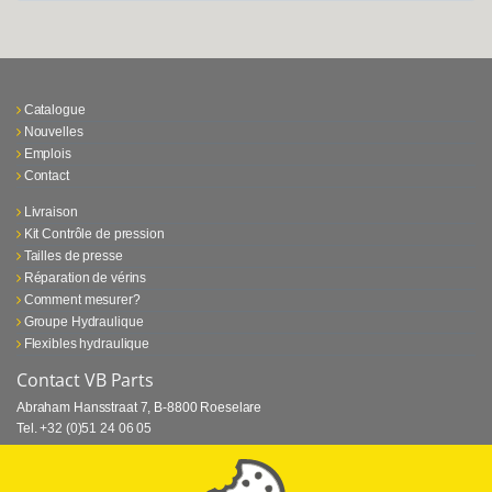
Catalogue
Nouvelles
Emplois
Contact
Livraison
Kit Contrôle de pression
Tailles de presse
Réparation de vérins
Comment mesurer?
Groupe Hydraulique
Flexibles hydraulique
Contact VB Parts
Abraham Hansstraat 7
,
B-8800 Roeselare
Tel.
+32 (0)51 24 06 05
E-mail
info@vbparts.be
⏳ Dernier mois de promotion Webtec!