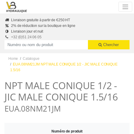
Skip to main content
HYDRAULIQUE
Livraison gratuite à partir de €250 HT
2% de réduction sur la boutique en ligne
Livraison jour et nuit
+32 (0)51 24 06 05
Productnummer of naam
Chercher
Home
Catalogue
EUA.08NM21JM NPT MALE CONIQUE 1/2 - JIC MALE CONIQUE
1.5/16
NPT MALE CONIQUE 1/2 -
JIC MALE CONIQUE 1.5/16
EUA.08NM21JM
Numéro de produit