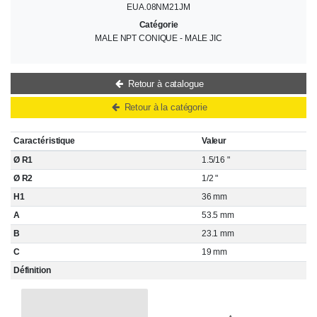
EUA.08NM21JM
Catégorie
MALE NPT CONIQUE - MALE JIC
Retour à catalogue
Retour à la catégorie
Caractéristique
Valeur
Ø R1
1.5/16 "
Ø R2
1/2 "
H1
36 mm
A
53.5 mm
B
23.1 mm
C
19 mm
Définition