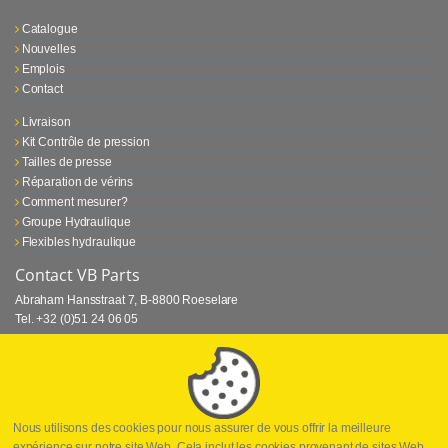
Catalogue
Nouvelles
Emplois
Contact
Livraison
Kit Contrôle de pression
Tailles de presse
Réparation de vérins
Comment mesurer?
Groupe Hydraulique
Flexibles hydraulique
Contact VB Parts
Abraham Hansstraat 7
,
B-8800 Roeselare
Tel.
+32 (0)51 24 06 05
E-mail
info@vbparts.be
⏳ Dernier mois de promotion Webtec!
1 juin 2026
Promotion Webtec Equipements De Test Portatifs
Lire plus
Nous utilisons des cookies pour nous assurer de vous offrir la meilleure
expérience sur notre site Web. Cela inclut les cookies provenant de sites Web