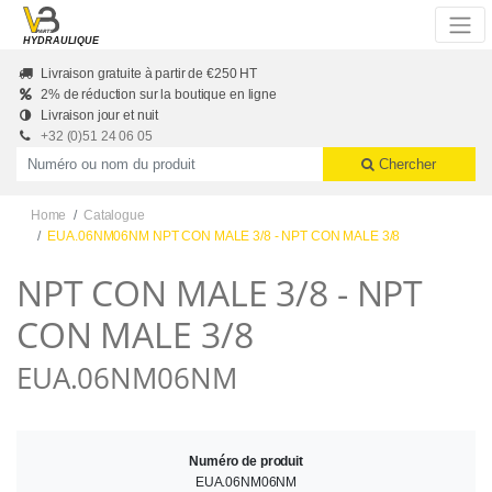
Skip to main content
HYDRAULIQUE
Livraison gratuite à partir de €250 HT
2% de réduction sur la boutique en ligne
Livraison jour et nuit
+32 (0)51 24 06 05
Productnummer of naam
Chercher
Home
Catalogue
EUA.06NM06NM NPT CON MALE 3/8 - NPT CON MALE 3/8
NPT CON MALE 3/8 - NPT
CON MALE 3/8
EUA.06NM06NM
Numéro de produit
EUA.06NM06NM