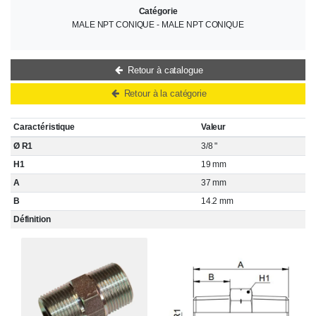
Catégorie
MALE NPT CONIQUE - MALE NPT CONIQUE
Retour à catalogue
Retour à la catégorie
Caractéristique
Valeur
Ø R1
3/8 "
H1
19 mm
A
37 mm
B
14.2 mm
Définition