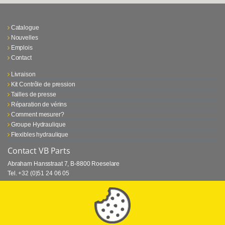
Catalogue
Nouvelles
Emplois
Contact
Livraison
Kit Contrôle de pression
Tailles de presse
Réparation de vérins
Comment mesurer?
Groupe Hydraulique
Flexibles hydraulique
Contact VB Parts
Abraham Hansstraat 7
,
B-8800 Roeselare
Tel.
+32 (0)51 24 06 05
E-mail
info@vbparts.be
⏳ Dernier mois de promotion Webtec!
1 juin 2026
Promotion Webtec Equipements De Test Portatifs
Lire plus