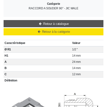
Catégorie
RACCORD A SOUDER 90° - JIC MALE
Retour à catalogue
Retour à la catégorie
Caractéristique
Valeur
Ø R1
1/2 "
H1
14 mm
A
24 mm
B
14 mm
C
12 mm
Définition