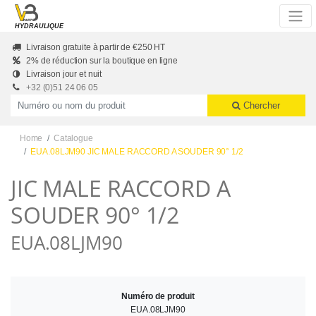
Skip to main content
HYDRAULIQUE
Livraison gratuite à partir de €250 HT
2% de réduction sur la boutique en ligne
Livraison jour et nuit
+32 (0)51 24 06 05
Productnummer of naam
Chercher
Home
Catalogue
EUA.08LJM90 JIC MALE RACCORD A SOUDER 90° 1/2
JIC MALE RACCORD A
SOUDER 90° 1/2
EUA.08LJM90
Numéro de produit
EUA.08LJM90