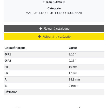
EUA.09SMR09JF
Catégorie
MALE JIC DROIT - JIC ECROU TOURNANT
Retour à catalogue
Retour à la catégorie
Caractéristique
Valeur
Ø R1
9/16 "
Ø R2
9/16 "
H1
19 mm
H2
17 mm
A
38.1 mm
B
9.9 mm
Définition