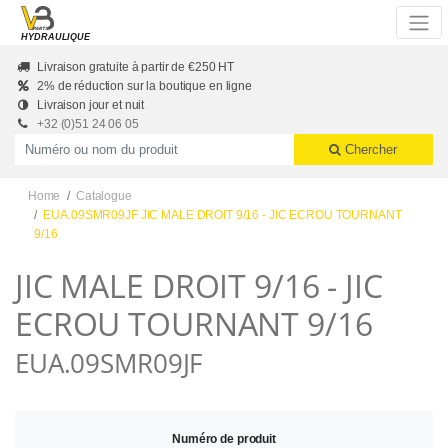
Skip to main content
HYDRAULIQUE
Livraison gratuite à partir de €250 HT
2% de réduction sur la boutique en ligne
Livraison jour et nuit
+32 (0)51 24 06 05
Productnummer of naam
Chercher
Home
Catalogue
EUA.09SMR09JF JIC MALE DROIT 9/16 - JIC ECROU TOURNANT
9/16
JIC MALE DROIT 9/16 - JIC
ECROU TOURNANT 9/16
EUA.09SMR09JF
Numéro de produit