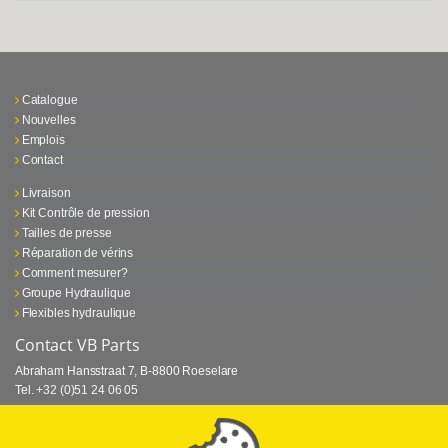
Catalogue
Nouvelles
Emplois
Contact
Livraison
Kit Contrôle de pression
Tailles de presse
Réparation de vérins
Comment mesurer?
Groupe Hydraulique
Flexibles hydraulique
Contact VB Parts
Abraham Hansstraat 7
,
B-8800 Roeselare
Tel.
+32 (0)51 24 06 05
E-mail
info@vbparts.be
⏳ Dernier mois de promotion Webtec!