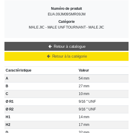
Numéro de produit
EUA.09JM09SMR09JM
Catégorie
MALE JIC - MALE UNF TOURNANT - MALE JIC
Retour à catalogue
Retour à la catégorie
Caractéristique
Valeur
A
54 mm
B
27 mm
C
10 mm
Ø R1
9/16 " UNF
Ø R2
9/16 " UNF
H1
14 mm
H2
17 mm
D
32 mm