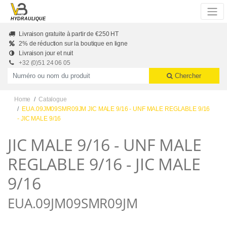
Skip to main content
HYDRAULIQUE
Livraison gratuite à partir de €250 HT
2% de réduction sur la boutique en ligne
Livraison jour et nuit
+32 (0)51 24 06 05
Productnummer of naam
Chercher
Home
Catalogue
EUA.09JM09SMR09JM JIC MALE 9/16 - UNF MALE REGLABLE 9/16
- JIC MALE 9/16
JIC MALE 9/16 - UNF MALE
REGLABLE 9/16 - JIC MALE
9/16
EUA.09JM09SMR09JM