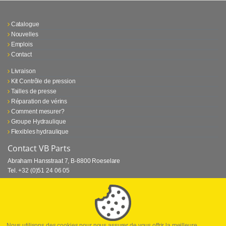
Catalogue
Nouvelles
Emplois
Contact
Livraison
Kit Contrôle de pression
Tailles de presse
Réparation de vérins
Comment mesurer?
Groupe Hydraulique
Flexibles hydraulique
Contact VB Parts
Abraham Hansstraat 7
,
B-8800 Roeselare
Tel.
+32 (0)51 24 06 05
E-mail
info@vbparts.be
⏳ Dernier mois de promotion Webtec!
1 juin 2026
Promotion Webtec Equipements De Test Portatifs
Lire plus
Nous utilisons des cookies pour nous assurer de vous offrir la meilleure