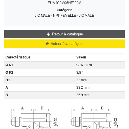
EUA.09JM06NF09JM
Catégorie
JIC MALE - NPT FEMELLE - JIC MALE
Retour à catalogue
Retour à la catégorie
Caractéristique
Valeur
Ø R1
9/16 " UNF
Ø R2
3/8 "
H1
22 mm
A
33.2 mm
B
25.9 mm