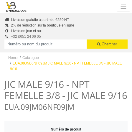
Skip to main content
HYDRAULIQUE
Livraison gratuite à partir de €250 HT
2% de réduction sur la boutique en ligne
Livraison jour et nuit
+32 (0)51 24 06 05
Productnummer of naam
Chercher
Home
Catalogue
EUA.09JM06NF09JM JIC MALE 9/16 - NPT FEMELLE 3/8 - JIC MALE
9/16
JIC MALE 9/16 - NPT
FEMELLE 3/8 - JIC MALE 9/16
EUA.09JM06NF09JM
Numéro de produit