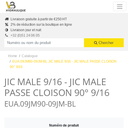
Skip to main content
HYDRAULIQUE
Livraison gratuite à partir de €250 HT
2% de réduction sur la boutique en ligne
Livraison jour et nuit
+32 (0)51 24 06 05
Productnummer of naam
Chercher
Home
Catalogue
EUA.09JM90-09JM-BL JIC MALE 9/16 - JIC MALE PASSE CLOISON
90° 9/16
JIC MALE 9/16 - JIC MALE
PASSE CLOISON 90° 9/16
EUA.09JM90-09JM-BL
Numéro de produit