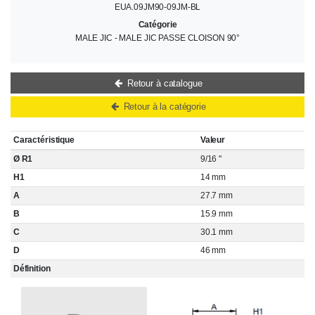
EUA.09JM90-09JM-BL
Catégorie
MALE JIC - MALE JIC PASSE CLOISON 90°
Retour à catalogue
Retour à la catégorie
Caractéristique
Valeur
Ø R1
9/16 "
H1
14 mm
A
27.7 mm
B
15.9 mm
C
30.1 mm
D
46 mm
Définition