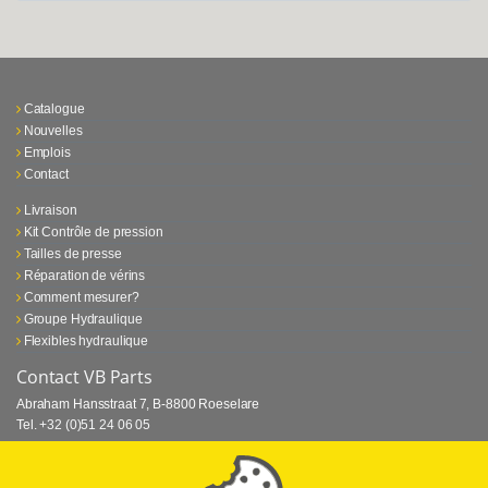
Catalogue
Nouvelles
Emplois
Contact
Livraison
Kit Contrôle de pression
Tailles de presse
Réparation de vérins
Comment mesurer?
Groupe Hydraulique
Flexibles hydraulique
Contact VB Parts
Abraham Hansstraat 7
,
B-8800 Roeselare
Tel.
+32 (0)51 24 06 05
E-mail
info@vbparts.be
⏳ Dernier mois de promotion Webtec!