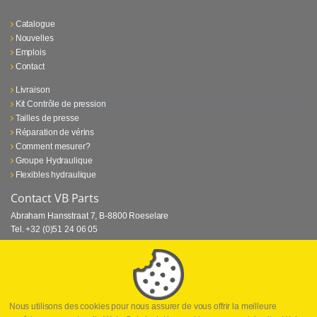
Catalogue
Nouvelles
Emplois
Contact
Livraison
Kit Contrôle de pression
Tailles de presse
Réparation de vérins
Comment mesurer?
Groupe Hydraulique
Flexibles hydraulique
Contact VB Parts
Abraham Hansstraat 7
,
B-8800 Roeselare
Tel.
+32 (0)51 24 06 05
E-mail
info@vbparts.be
⏳ Dernier mois de promotion Webtec!
1 juin 2026
Promotion Webtec Equipements De Test Portatifs
Lire plus
Nous utilisons des cookies pour nous assurer de vous offrir la meilleure