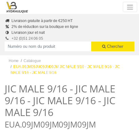
Skip to main content
HYDRAULIQUE
Livraison gratuite à partir de €250 HT
2% de réduction sur la boutique en ligne
Livraison jour et nuit
+32 (0)51 24 06 05
Productnummer of naam
Chercher
Home
Catalogue
EUA.09JM09JM09JM09JM JIC MALE 9/16 - JIC MALE 9/16 - JIC
MALE 9/16 - JIC MALE 9/16
JIC MALE 9/16 - JIC MALE
9/16 - JIC MALE 9/16 - JIC
MALE 9/16
EUA.09JM09JM09JM09JM