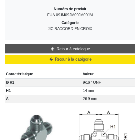
Numéro de produit
EUA.09JM09JM09JM09JM
Catégorie
JIC RACCORD EN CROIX
Retour à catalogue
Retour à la catégorie
Caractéristique
Valeur
Ø R1
9/16 " UNF
H1
14 mm
A
26.9 mm