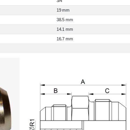
3/4 "
19 mm
38.5 mm
14.1 mm
16.7 mm