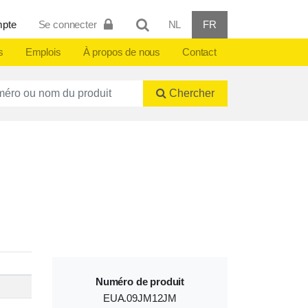
mpte
Se connecter
NL
FR
s
Emplois
À propos de nous
Contact
ctnummer of naam
Chercher
Numéro de produit
EUA.09JM12JM