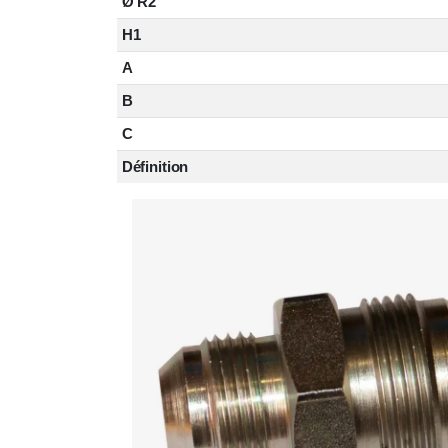
Ø R2
H1
A
B
C
Définition