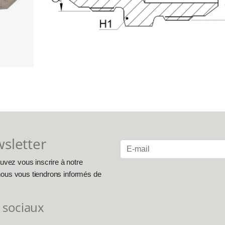
wsletter
uvez vous inscrire à notre
, nous vous tiendrons informés de
 sociaux