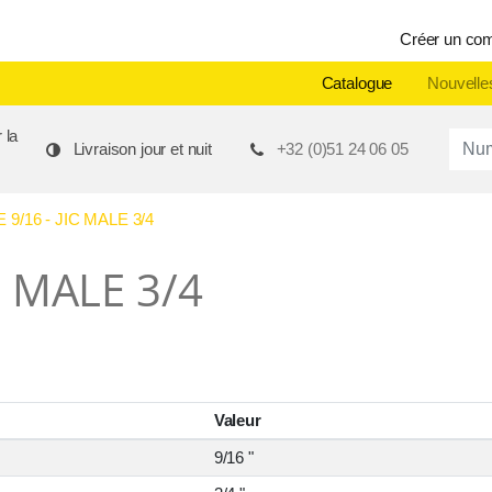
Créer un co
Catalogue
Nouvelle
 la
Produ
Livraison jour et nuit
+32 (0)51 24 06 05
9/16 - JIC MALE 3/4
IC MALE 3/4
Valeur
9/16 "