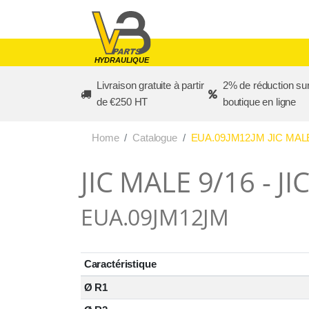
Skip to main content
HYDRAULIQUE
Livraison gratuite à partir
2% de réduction sur
de €250 HT
boutique en ligne
Home
Catalogue
EUA.09JM12JM JIC MALE 
JIC MALE 9/16 - J
EUA.09JM12JM
Caractéristique
Ø R1