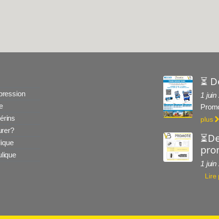
⏳ D
 pression
1 juin
e
Promo
érins
plus
rer?
⏳De
ique
prom
ulique
1 juin
Lire