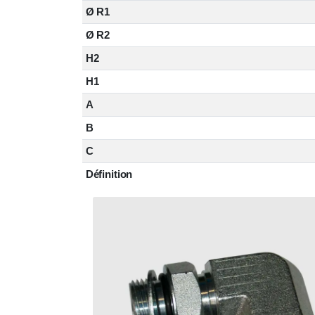
Ø R1
Ø R2
H2
H1
A
B
C
Définition