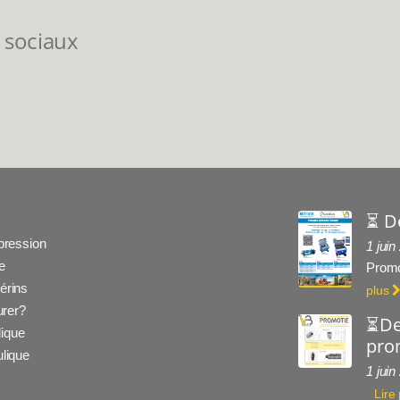
 sociaux
⏳ D
 pression
1 juin
e
Promo
érins
plus
rer?
⏳De
ique
prom
ulique
1 juin
Lire