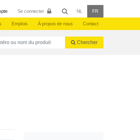
mpte
Se connecter
NL
FR
s
Emplois
À propos de nous
Contact
ctnummer of naam
Chercher