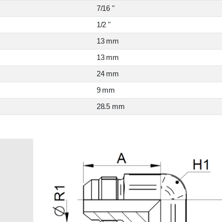
7/16 "
1/2 "
13 mm
13 mm
24 mm
9 mm
28.5 mm