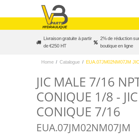
Skip to main content
HYDRAULIQUE
Livraison gratuite à partir
2% de réduction sur
de €250 HT
boutique en ligne
Home
Catalogue
EUA.07JM02NM07JM JIC 
JIC MALE 7/16 NP
CONIQUE 1/8 - JI
CONIQUE 7/16
EUA.07JM02NM07JM