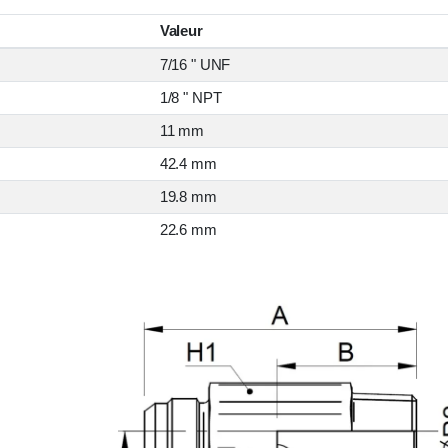
Valeur
7/16 " UNF
1/8 " NPT
11 mm
42.4 mm
19.8 mm
22.6 mm