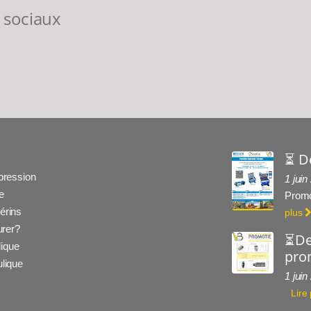
 sociaux
⏳ D
 pression
1 juin
e
Promo
érins
plus
rer?
⏳De
ique
prom
ulique
1 juin
Lire