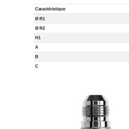
Caractéristique
Ø R1
Ø R2
H1
A
B
C