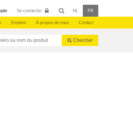
mpte
Se connecter
NL
FR
s
Emplois
À propos de nous
Contact
ctnummer of naam
Chercher