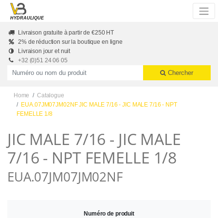
Skip to main content
HYDRAULIQUE
Livraison gratuite à partir de €250 HT
2% de réduction sur la boutique en ligne
Livraison jour et nuit
+32 (0)51 24 06 05
Productnummer of naam
Chercher
Home
Catalogue
EUA.07JM07JM02NF JIC MALE 7/16 - JIC MALE 7/16 - NPT
FEMELLE 1/8
JIC MALE 7/16 - JIC MALE
7/16 - NPT FEMELLE 1/8
EUA.07JM07JM02NF
Numéro de produit