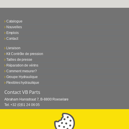
Catalogue
Nouvelles
Emplois
Contact
Livraison
Kit Contrôle de pression
Tailles de presse
Réparation de vérins
Comment mesurer?
Groupe Hydraulique
Flexibles hydraulique
Contact VB Parts
Abraham Hansstraat 7
,
B-8800 Roeselare
Tel.
+32 (0)51 24 06 05
E-mail
info@vbparts.be
⏳ Dernier mois de promotion Webtec!
1 juin 2026