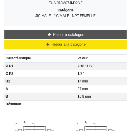
EUA.07JM07JM02NF
Catégorie
JIC MALE - JIC MALE - NPT FEMELLE
Retour à catalogue
Retour à la catégorie
Caractéristique
Valeur
Ø R1
7/16 " UNF
Ø R2
1/8 "
H1
14 mm
A
27 mm
B
16.8 mm
Définition