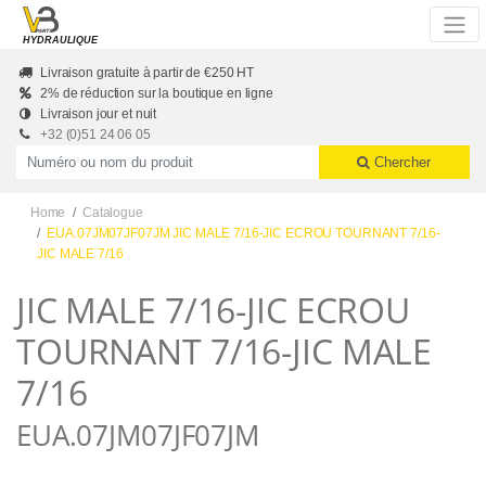
Skip to main content
HYDRAULIQUE
Livraison gratuite à partir de €250 HT
2% de réduction sur la boutique en ligne
Livraison jour et nuit
+32 (0)51 24 06 05
Productnummer of naam
Chercher
Home
Catalogue
EUA.07JM07JF07JM JIC MALE 7/16-JIC ECROU TOURNANT 7/16-
JIC MALE 7/16
JIC MALE 7/16-JIC ECROU
TOURNANT 7/16-JIC MALE
7/16
EUA.07JM07JF07JM