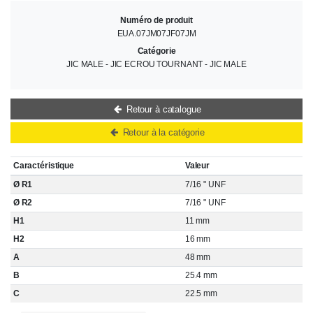
Numéro de produit
EUA.07JM07JF07JM
Catégorie
JIC MALE - JIC ECROU TOURNANT - JIC MALE
Retour à catalogue
Retour à la catégorie
Caractéristique
Valeur
Ø R1
7/16 " UNF
Ø R2
7/16 " UNF
H1
11 mm
H2
16 mm
A
48 mm
B
25.4 mm
C
22.5 mm