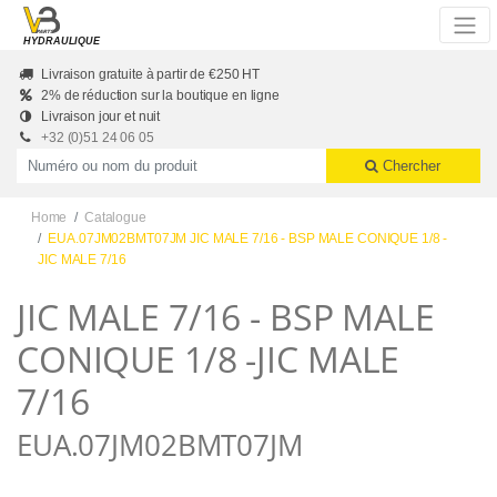
Skip to main content
HYDRAULIQUE
Livraison gratuite à partir de €250 HT
2% de réduction sur la boutique en ligne
Livraison jour et nuit
+32 (0)51 24 06 05
Productnummer of naam
Chercher
Home
Catalogue
EUA.07JM02BMT07JM JIC MALE 7/16 - BSP MALE CONIQUE 1/8 -
JIC MALE 7/16
JIC MALE 7/16 - BSP MALE
CONIQUE 1/8 -JIC MALE
7/16
EUA.07JM02BMT07JM