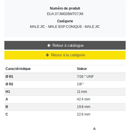
Numéro de produit
EUA.07JM02BMT07JM
Catégorie
MALE JIC - MALE BSP CONIQUE - MALE JIC
Retour à catalogue
Retour à la catégorie
Caractéristique
Valeur
Ø R1
7/16 " UNF
Ø R2
1/8 "
H1
11 mm
A
42.4 mm
B
19.8 mm
C
22.6 mm