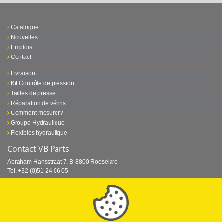
Catalogue
Nouvelles
Emplois
Contact
Livraison
Kit Contrôle de pression
Tailles de presse
Réparation de vérins
Comment mesurer?
Groupe Hydraulique
Flexibles hydraulique
Contact VB Parts
Abraham Hansstraat 7
,
B-8800 Roeselare
Tel.
+32 (0)51 24 06 05
E-mail
info@vbparts.be
⏳ Dernier mois de promotion Webtec!
1 juin 2026
Promotion Webtec Equipements De Test Portatifs
Lire plus