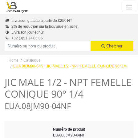
Skip to main content
HYDRAULIQUE
Livraison gratuite à partir de €250 HT
2% de réduction sur la boutique en ligne
Livraison jour et nuit
+32 (0)51 24 06 05
Productnummer of naam
Chercher
Home
Catalogue
EUA.08JM90-04NF JIC MALE 1/2 - NPT FEMELLE CONIQUE 90° 1/4
JIC MALE 1/2 - NPT FEMELLE
CONIQUE 90° 1/4
EUA.08JM90-04NF
Numéro de produit
EUA.08JM90-04NF