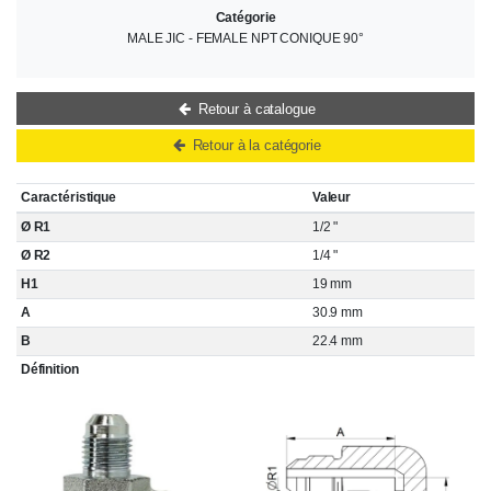
Catégorie
MALE JIC - FEMALE NPT CONIQUE 90°
Retour à catalogue
Retour à la catégorie
Caractéristique
Valeur
Ø R1
1/2 "
Ø R2
1/4 "
H1
19 mm
A
30.9 mm
B
22.4 mm
Définition