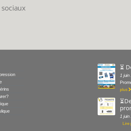
 sociaux
⏳ D
 pression
1 juin
e
Promo
érins
plus
rer?
⏳De
ique
prom
ulique
1 juin
Lire