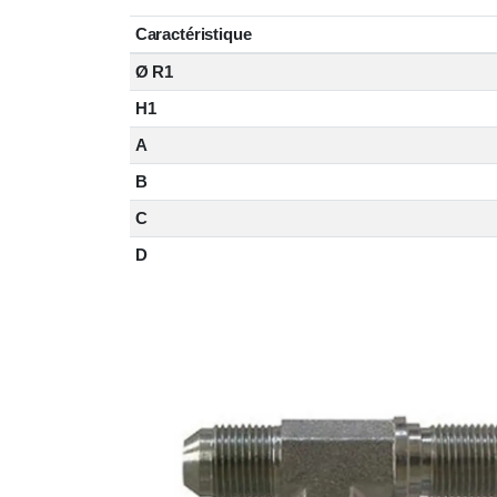
Caractéristique
Ø R1
H1
A
B
C
D