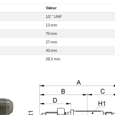
Valeur
1/2 " UNF
13 mm
70 mm
27 mm
43 mm
28.3 mm