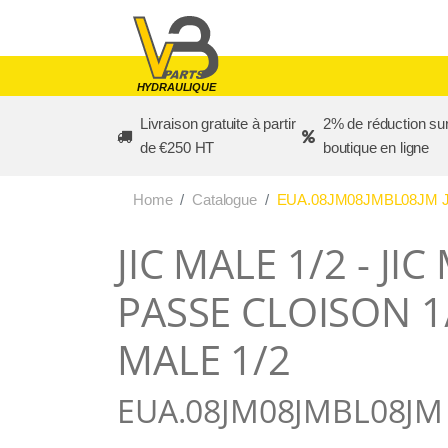
Skip to main content
HYDRAULIQUE
Livraison gratuite à partir
2% de réduction sur
de €250 HT
boutique en ligne
Home
Catalogue
EUA.08JM08JMBL08JM JIC
JIC MALE 1/2 - JIC
PASSE CLOISON 1/2
MALE 1/2
EUA.08JM08JMBL08JM