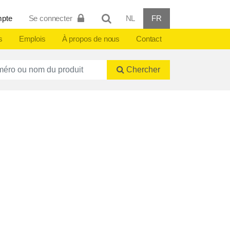
mpte
Se connecter
NL
FR
s
Emplois
À propos de nous
Contact
ctnummer of naam
Chercher