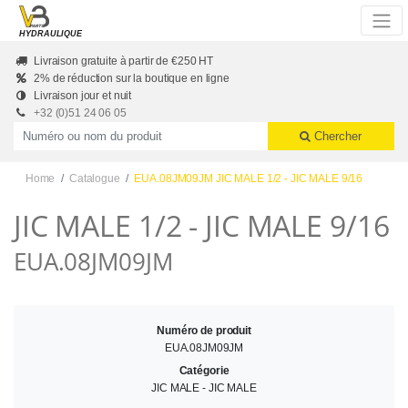
Skip to main content
HYDRAULIQUE
Livraison gratuite à partir de €250 HT
2% de réduction sur la boutique en ligne
Livraison jour et nuit
+32 (0)51 24 06 05
Productnummer of naam
Chercher
Home
Catalogue
EUA.08JM09JM JIC MALE 1/2 - JIC MALE 9/16
JIC MALE 1/2 - JIC MALE 9/16
EUA.08JM09JM
Numéro de produit
EUA.08JM09JM
Catégorie
JIC MALE - JIC MALE