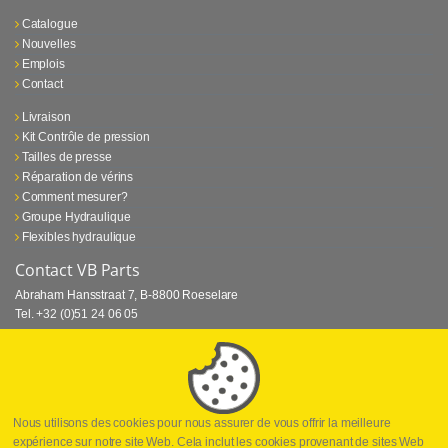
Catalogue
Nouvelles
Emplois
Contact
Livraison
Kit Contrôle de pression
Tailles de presse
Réparation de vérins
Comment mesurer?
Groupe Hydraulique
Flexibles hydraulique
Contact VB Parts
Abraham Hansstraat 7
,
B-8800 Roeselare
Tel.
+32 (0)51 24 06 05
E-mail
info@vbparts.be
⏳ Dernier mois de promotion Webtec!
1 juin 2026
Promotion Webtec Equipements De Test Portatifs
Lire plus
Nous utilisons des cookies pour nous assurer de vous offrir la meilleure
expérience sur notre site Web. Cela inclut les cookies provenant de sites Web