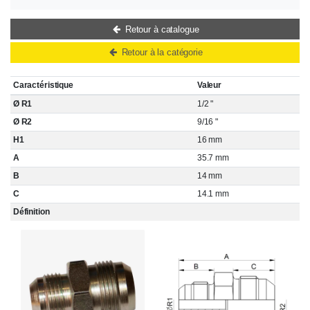
Retour à catalogue
Retour à la catégorie
Caractéristique
Valeur
Ø R1
1/2 "
Ø R2
9/16 "
H1
16 mm
A
35.7 mm
B
14 mm
C
14.1 mm
Définition