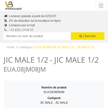
Skip to main content
HYDRAULIQUE
Livraison gratuite à partir de €250 HT
2% de réduction sur la boutique en ligne
Livraison jour et nuit
+32 (0)51 24 06 05
Productnummer of naam
Chercher
Home
Catalogue
EUA.08JM08JM JIC MALE 1/2 - JIC MALE 1/2
JIC MALE 1/2 - JIC MALE 1/2
EUA.08JM08JM
Numéro de produit
EUA.08JM08JM
Catégorie
JIC MALE - JIC MALE