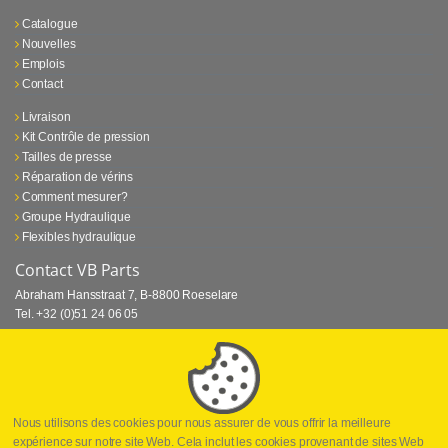
Catalogue
Nouvelles
Emplois
Contact
Livraison
Kit Contrôle de pression
Tailles de presse
Réparation de vérins
Comment mesurer?
Groupe Hydraulique
Flexibles hydraulique
Contact VB Parts
Abraham Hansstraat 7
,
B-8800 Roeselare
Tel.
+32 (0)51 24 06 05
E-mail
info@vbparts.be
⏳ Dernier mois de promotion Webtec!
1 juin 2026
Promotion Webtec Equipements De Test Portatifs
Lire plus
Nous utilisons des cookies pour nous assurer de vous offrir la meilleure
expérience sur notre site Web. Cela inclut les cookies provenant de sites Web