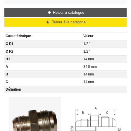
Retour à catalogue
Retour à la catégorie
Caractéristique
Valeur
Ø R1
1/2 "
Ø R2
1/2 "
H1
14 mm
A
34.8 mm
B
14 mm
C
14 mm
Définition