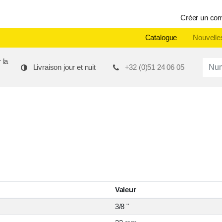
Créer un co
Catalogue
Nouvelle
 la
Produ
Livraison jour et nuit
+32 (0)51 24 06 05
Valeur
3/8 "