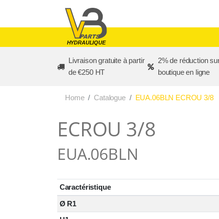
Skip to main content
HYDRAULIQUE
Livraison gratuite à partir
2% de réduction sur
de €250 HT
boutique en ligne
Home
Catalogue
EUA.06BLN ECROU 3/8
ECROU 3/8
EUA.06BLN
Caractéristique
Ø R1