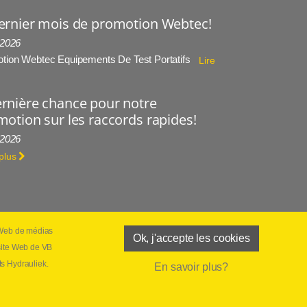
ernier mois de promotion Webtec!
 2026
tion Webtec Equipements De Test Portatifs
Lire
rnière chance pour notre
otion sur les raccords rapides!
 2026
 plus
s Web de médias
Ok, j'accepte les cookies
de vente
 site Web de VB
ts Hydrauliek.
En savoir plus?