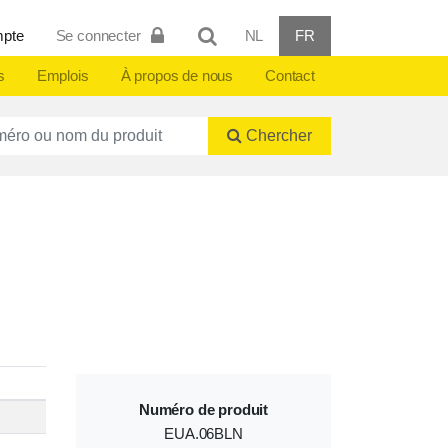
mpte
Se connecter
NL
FR
s
Emplois
À propos de nous
Contact
ctnummer of naam
Chercher
Numéro de produit
EUA.06BLN