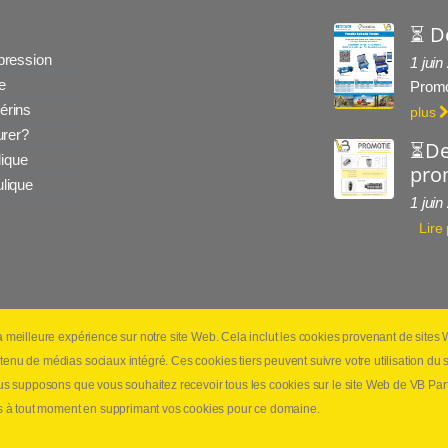
⏳ D
 pression
1 juin
e
Promo
érins
plus
rer?
⏳De
ique
prom
ulique
1 juin
Lire
la meilleure expérience sur notre site Web. Cela inclut les cookies provenant de site
laimer
Politique de confidentialité
Conditions générales 
tenu de médias sociaux intégré. Ces cookies tiers peuvent suivre votre utilisation du
nous supposons que vous souhaitez recevoir tous les cookies sur le site Web de VB Par
 à tout moment en supprimant vos cookies pour ce domaine.