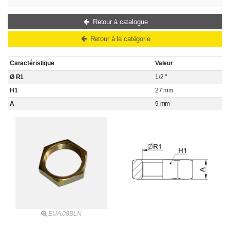
Retour à catalogue
Retour à la catégorie
Caractéristique
Valeur
Ø R1
1/2 "
H1
27 mm
A
9 mm
EUA.08BLN