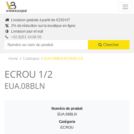
Skip to main content
HYDRAULIQUE
Livraison gratuite à partir de €250 HT
2% de réduction sur la boutique en ligne
Livraison jour et nuit
+32 (0)51 24 06 05
Productnummer of naam
Chercher
Home
Catalogue
EUA.08BLN ECROU 1/2
ECROU 1/2
EUA.08BLN
Numéro de produit
EUA.08BLN
Catégorie
ECROU