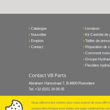
Catalogue
Livraison
Nouvelles
Kit Contrôle de
Emplois
Tailles de press
Contact
Réparation de v
Comment mesu
Groupe Hydraul
Flexibles hydra
Contact VB Parts
Abraham Hansstraat 7
,
B-8800 Roeselare
Tel.
+32 (0)51 24 06 05
E-mail
info@vbparts.be
Nous utilisons des cookies pour nous assurer de vous offrir 
Copyright
©
2026
VB Parts hydraulique
Disc
sociaux tiers lorsque vous visitez une page contenant du con