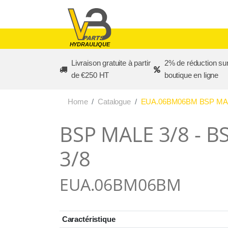
Skip to main content
HYDRAULIQUE
Livraison gratuite à partir
2% de réduction sur
de €250 HT
boutique en ligne
Home
Catalogue
EUA.06BM06BM BSP MALE
BSP MALE 3/8 - B
3/8
EUA.06BM06BM
Caractéristique