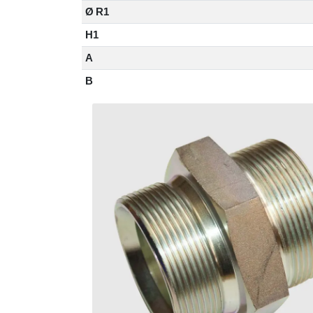
Ø R1
H1
A
B