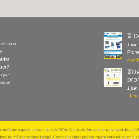
⏳ D
 pression
1 juin
e
Promo
érins
plus
rer?
⏳De
ique
prom
ulique
1 juin
Lire
la meilleure expérience sur notre site Web. Cela inclut les cookies provenant de site
laimer
Politique de confidentialité
Conditions générales 
tenu de médias sociaux intégré. Ces cookies tiers peuvent suivre votre utilisation du