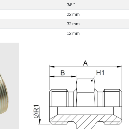
3/8 "
22 mm
32 mm
12 mm