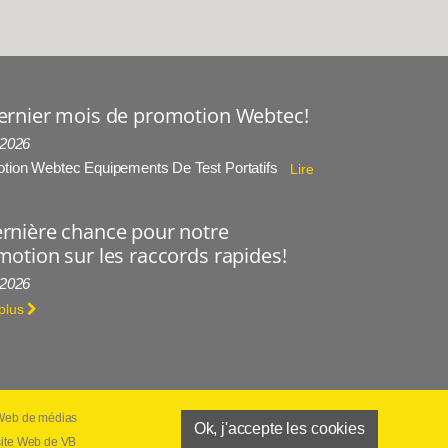
ernier mois de promotion Webtec!
 2026
tion Webtec Equipements De Test Portatifs
Lire
rnière chance pour notre
otion sur les raccords rapides!
 2026
 plus
s Web de médias
Ok, j'accepte les cookies
de vente
 site Web de VB