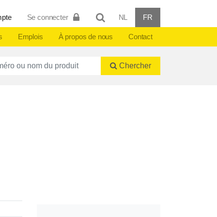
mpte
Se connecter
NL
FR
s
Emplois
À propos de nous
Contact
ctnummer of naam
Chercher