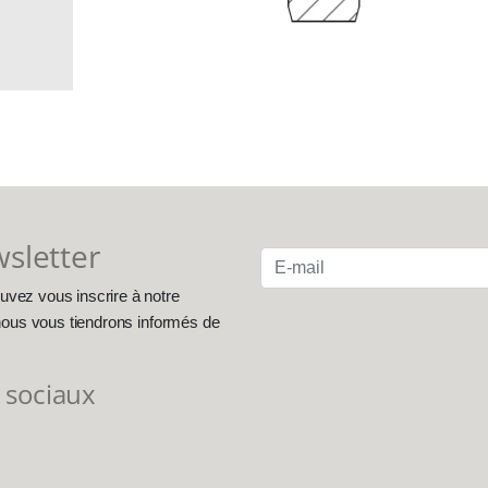
wsletter
uvez vous inscrire à notre
, nous vous tiendrons informés de
 sociaux