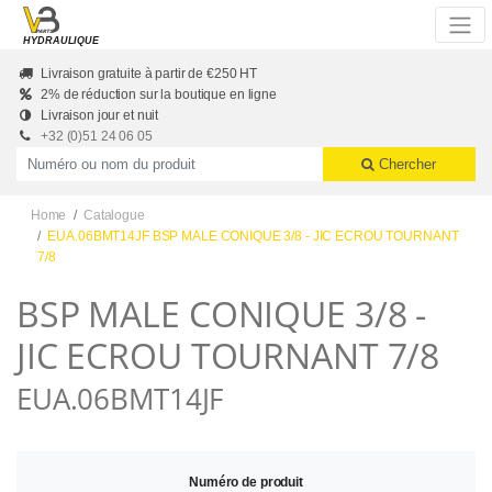
Skip to main content
HYDRAULIQUE
Livraison gratuite à partir de €250 HT
2% de réduction sur la boutique en ligne
Livraison jour et nuit
+32 (0)51 24 06 05
Productnummer of naam
Chercher
Home
Catalogue
EUA.06BMT14JF BSP MALE CONIQUE 3/8 - JIC ECROU TOURNANT
7/8
BSP MALE CONIQUE 3/8 -
JIC ECROU TOURNANT 7/8
EUA.06BMT14JF
Numéro de produit