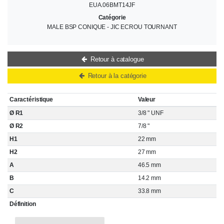
EUA.06BMT14JF
Catégorie
MALE BSP CONIQUE - JIC ECROU TOURNANT
Retour à catalogue
Retour à la catégorie
Caractéristique
Valeur
Ø R1
3/8 " UNF
Ø R2
7/8 "
H1
22 mm
H2
27 mm
A
46.5 mm
B
14.2 mm
C
33.8 mm
Définition