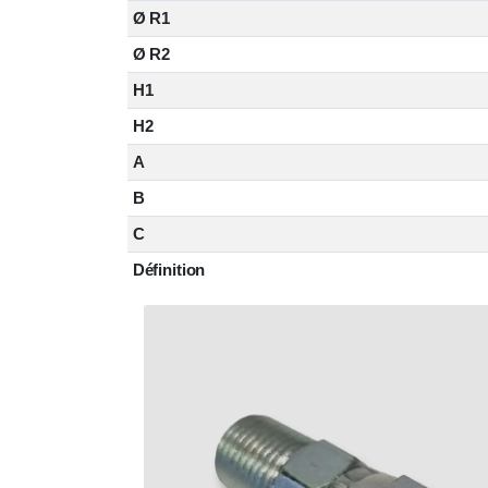
Ø R1
Ø R2
H1
H2
A
B
C
Définition