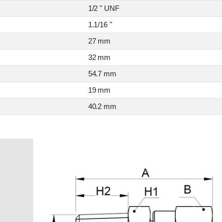
1/2 " UNF
1.1/16 "
27 mm
32 mm
54.7 mm
19 mm
40.2 mm