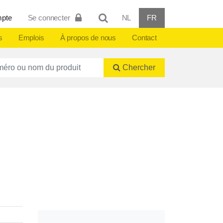
mpte
Se connecter
NL
FR
s
Emplois
À propos de nous
Contact
ctnummer of naam
Chercher