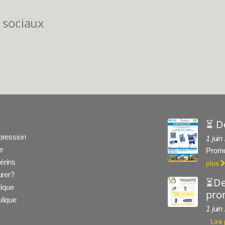
 sociaux
⏳ D
 pression
1 juin
e
Promo
érins
plus
rer?
⏳De
ique
prom
ulique
1 juin
Lire