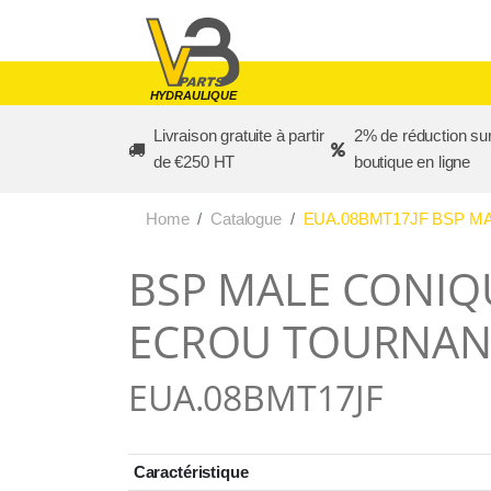
Skip to main content
HYDRAULIQUE
Livraison gratuite à partir
2% de réduction sur
de €250 HT
boutique en ligne
Home
Catalogue
EUA.08BMT17JF BSP MA
BSP MALE CONIQUE
ECROU TOURNANT
EUA.08BMT17JF
Caractéristique