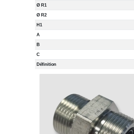
Ø R1
Ø R2
H1
A
B
C
Définition