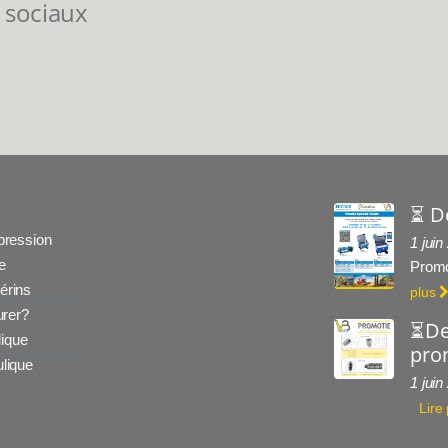
 sociaux
⏳ D
 pression
1 juin
e
Promo
érins
plus
rer?
⏳De
ique
prom
ulique
1 juin
Lire