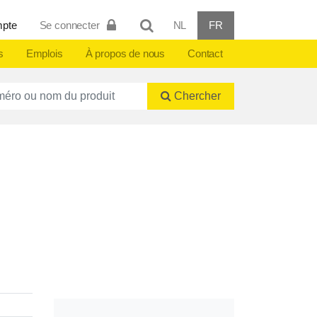
mpte
Se connecter
NL
FR
s
Emplois
À propos de nous
Contact
ctnummer of naam
Chercher