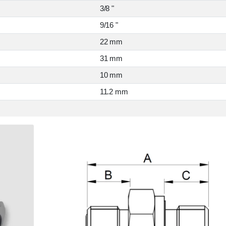
3/8 "
9/16 "
22 mm
31 mm
10 mm
11.2 mm