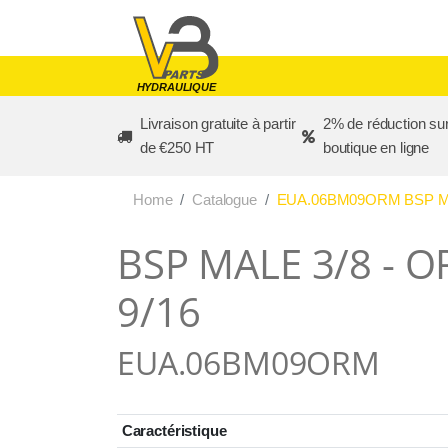
Skip to main content
HYDRAULIQUE
Livraison gratuite à partir
2% de réduction sur
de €250 HT
boutique en ligne
Home
Catalogue
EUA.06BM09ORM BSP MA
BSP MALE 3/8 - 
9/16
EUA.06BM09ORM
Caractéristique